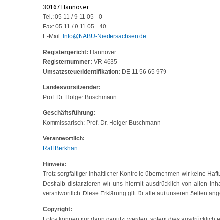
30167 Hannover
Tel.: 05 11 / 9 11 05 - 0
Fax: 05 11 / 9 11 05 - 40
E-Mail:
Info@NABU-Niedersachsen.de
Registergericht:
Hannover
Registernummer:
VR 4635
Umsatzsteueridentifikation:
DE 11 56 65 979
Landesvorsitzender:
Prof. Dr. Holger Buschmann
Geschäftsführung:
Kommissarisch: Prof. Dr. Holger Buschmann
Verantwortlich:
Ralf Berkhan
Hinweis:
Trotz sorgfältiger inhaltlicher Kontrolle übernehmen wir keine Haft
Deshalb distanzieren wir uns hiermit ausdrücklich von allen Inha
verantwortlich. Diese Erklärung gilt für alle auf unseren Seiten a
Copyright:
Fotos können nur dann genutzt werden, sofern dies ausdrücklich erl